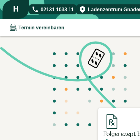
H
02131 1033 11
Ladenzentrum Gnadent
Termin vereinbaren
Folgerezept b