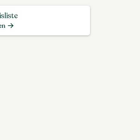
sliste
en