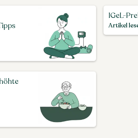
IGeL-Prei
Tipps
Artikel les
rhöhte