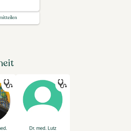
itteilen
eit
med.
Dr. med. Lutz