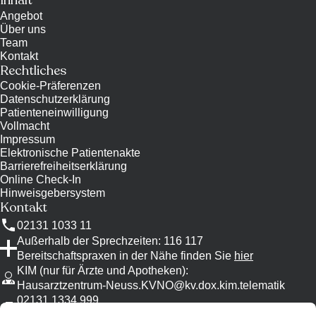
Inhalt
Angebot
Über uns
Team
Kontakt
Rechtliches
Cookie-Präferenzen
Datenschutzerklärung
Patienteneinwilligung
Vollmacht
Impressum
Elektronische Patientenakte
Barrierefreiheitserklärung
Online Check-In
Hinweisgebersystem
Kontakt
02131 1033 11
Außerhalb der Sprechzeiten: 116 117
Bereitschaftspraxen in der Nähe finden Sie
hier
KIM (nur für Ärzte und Apotheken)
:
Hausarztzentrum-Neuss.KVNO@kv.dox.kim.telematik
02131 1334 999
Bitte nutzen Sie KIM, wenn möglich.