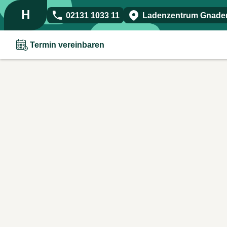
H
02131 1033 11
Ladenzentrum Gnadent
Termin vereinbaren